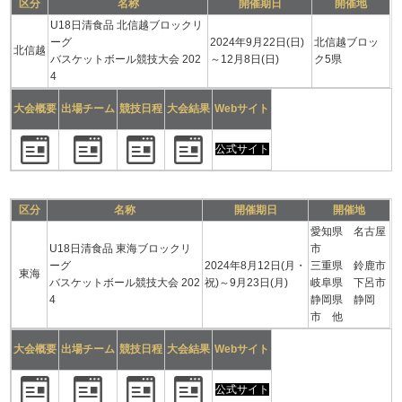
区分
名称
開催期日
開催地
U18日清食品 北信越ブロックリ
ーグ
2024年9月22日(日)
北信越ブロッ
北信越
バスケットボール競技大会 202
～12月8日(日)
ク5県
4
大会概要
出場チーム
競技日程
大会結果
Webサイト
公式サイト
区分
名称
開催期日
開催地
愛知県 名古屋
U18日清食品 東海ブロックリ
市
ーグ
2024年8月12日(月・
三重県 鈴鹿市
東海
バスケットボール競技大会 202
祝)～9月23日(月)
岐阜県 下呂市
4
静岡県 静岡
市 他
大会概要
出場チーム
競技日程
大会結果
Webサイト
公式サイト