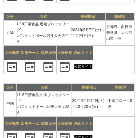
区分
名称
開催期日
開催地
U18日清食品 近畿ブロックリー
京都府 向日市
グ
2024年9月7日(土)～
近畿
奈良県 大和郡
バスケットボール競技大会 202
11月24日(日)
山市 他
4
大会概要
出場チーム
競技日程
大会結果
Webサイト
公式サイト
区分
名称
開催期日
開催地
U18日清食品 中国ブロックリー
グ
2024年9月14日(土)
中国ブロック5
中国
バスケットボール競技大会 202
～10月20日(日)
県
4
大会概要
出場チーム
競技日程
大会結果
Webサイト
公式サイト