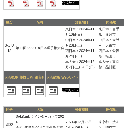
公式サイト
区分
名称
開催期日
開催地
東日本：2024年11
東日本：岩手
月10日(日)
県 奥州市
中日本：2024年11
中日本：大阪
3x3 U
月23日(土)
府 大東市
第11回3×3 U18日本選手権大会
18
西日本：2024年11
西日本：愛媛
月24日(日)
県 松山市
本大会：2024年12
本大会：東京
月7日(土)～8日(日)
都 品川区
大会概要
競技日程
組合せ
大会結果
Webサイト
公式サイト
区分
名称
開催期日
開催地
SoftBank ウインターカップ202
4
2024年12月23日
東京都 渋谷
高校
令和6年度第77回全国高等学校
(月)～29日(日)
区、調布市