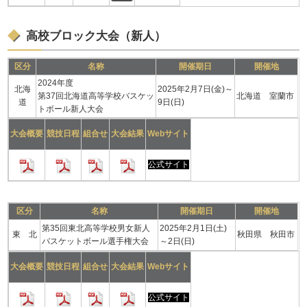
高校ブロック大会（新人）
区分
名称
開催期日
開催地
2024年度
北海
2025年2月7日(金)～
第37回北海道高等学校バスケッ
北海道 室蘭市
道
9日(日)
トボール新人大会
大会概要
競技日程
組合せ
大会結果
Webサイト
公式サイト
区分
名称
開催期日
開催地
第35回東北高等学校男女新人
2025年2月1日(土)
東 北
秋田県 秋田市
バスケットボール選手権大会
～2日(日)
大会概要
競技日程
組合せ
大会結果
Webサイト
公式サイト