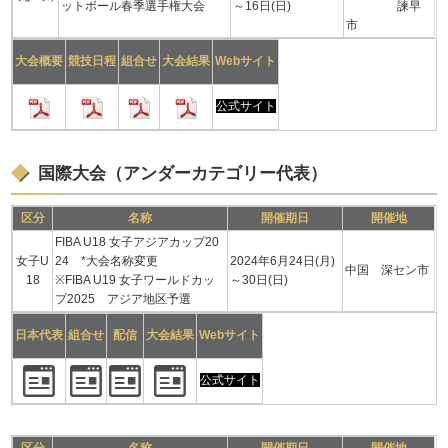
ットボール春季選手権大会
～16日(日)
諫早
市
大会概要
競技日程
組合せ
大会結果
Webサイト
公式サイト
国際大会（アンダーカテゴリー代表）
区分
名称
開催期日
開催地
FIBA U18 女子アジアカップ20
女子U
24 *大会名称変更
2024年6月24日(月)
中国 深セン市
18
※FIBA U19 女子ワールドカッ
～30日(日)
プ2025 アジア地区予選
日本代表
組合せ
配信
大会結果
Webサイト
公式サイト