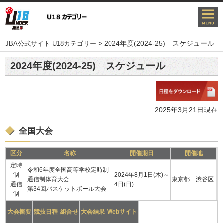
>
2024年度(2024-25) スケジュール
JBA公式サイト U18カテゴリー
2024年度(2024-25) スケジュール
2025年3⽉21⽇現在
全国大会
区分
名称
開催期日
開催地
定時
令和6年度全国高等学校定時制
制
2024年8月1日(木)～
通信制体育大会
東京都 渋谷区
通信
4日(日)
第34回バスケットボール大会
制
大会概要
競技日程
組合せ
大会結果
Webサイト