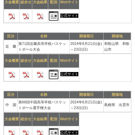
大会概要
組合せ
大会結果
配信
Webサイト
公式サイト
区分
名称
開催期日
開催地
第71回近畿高等学校バスケッ
2024年6月21日(金)
和歌山県 和歌
近 畿
トボール大会
～23日(日)
山市
大会概要
組合せ
大会結果
配信
Webサイト
公式サイト
区分
名称
開催期日
開催地
第68回中国高等学校バスケッ
2024年6月21日(金)
中 国
島根県 出雲市
トボール選手権大会
～23日(日)
大会概要
組合せ
大会結果
配信
Webサイト
公式サイト