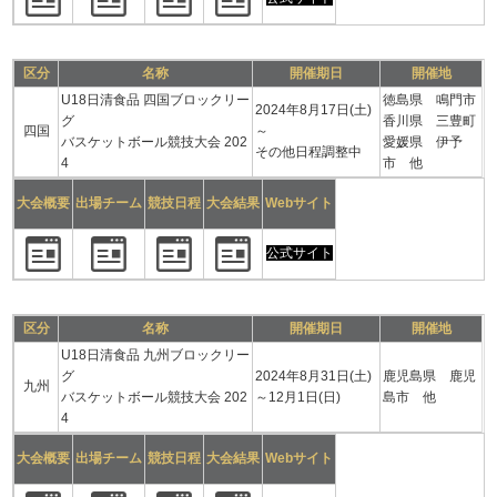
区分
名称
開催期日
開催地
U18日清食品 四国ブロックリー
徳島県 鳴門市
2024年8月17日(土)
グ
香川県 三豊町
四国
～
バスケットボール競技大会 202
愛媛県 伊予
その他日程調整中
4
市 他
大会概要
出場チーム
競技日程
大会結果
Webサイト
公式サイト
区分
名称
開催期日
開催地
U18日清食品 九州ブロックリー
グ
2024年8月31日(土)
鹿児島県 鹿児
九州
バスケットボール競技大会 202
～12月1日(日)
島市 他
4
大会概要
出場チーム
競技日程
大会結果
Webサイト