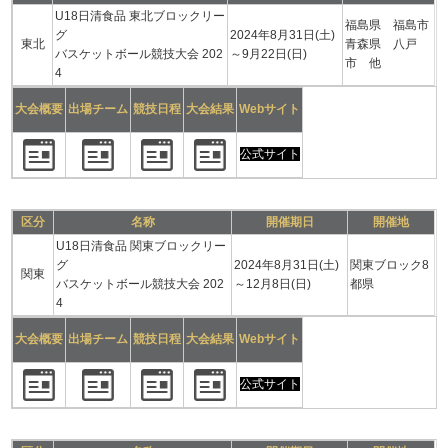
U18日清食品 東北ブロックリー
福島県 福島市
グ
2024年8月31日(土)
東北
青森県 八戸
バスケットボール競技大会 202
～9月22日(日)
市 他
4
大会概要
出場チーム
競技日程
大会結果
Webサイト
公式サイト
区分
名称
開催期日
開催地
U18日清食品 関東ブロックリー
グ
2024年8月31日(土)
関東ブロック8
関東
バスケットボール競技大会 202
～12月8日(日)
都県
4
大会概要
出場チーム
競技日程
大会結果
Webサイト
公式サイト