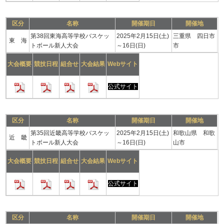
区分
名称
開催期日
開催地
第38回東海高等学校バスケッ
2025年2月15日(土)
三重県 四日市
東 海
トボール新人大会
～16日(日)
市
大会概要
競技日程
組合せ
大会結果
Webサイト
公式サイト
区分
名称
開催期日
開催地
第35回近畿高等学校バスケッ
2025年2月15日(土)
和歌山県 和歌
近 畿
トボール新人大会
～16日(日)
山市
大会概要
競技日程
組合せ
大会結果
Webサイト
公式サイト
区分
名称
開催期日
開催地