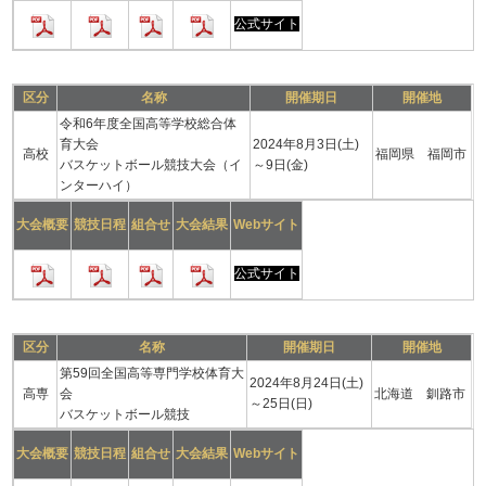
公式サイト
区分
名称
開催期日
開催地
令和6年度全国高等学校総合体
育大会
2024年8月3日(土)
高校
福岡県 福岡市
バスケットボール競技大会（イ
～9日(金)
ンターハイ）
大会概要
競技日程
組合せ
大会結果
Webサイト
公式サイト
区分
名称
開催期日
開催地
第59回全国高等専門学校体育大
2024年8月24日(土)
高専
会
北海道 釧路市
～25日(日)
バスケットボール競技
大会概要
競技日程
組合せ
大会結果
Webサイト