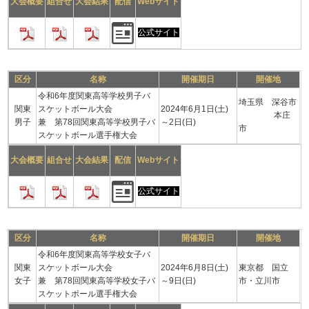
大会概要
組合せ
大会結果
配信
Webサイト
公式サイト
区分
名称
開催期日
開催地
令和6年度関東高等学校男子バ
埼玉県 深谷市
関東
スケットボール大会
2024年6月1日(土)
本庄
男子
兼 第78回関東高等学校男子バ
～2日(日)
市
スケットボール選手権大会
大会概要
組合せ
大会結果
配信
Webサイト
公式サイト
区分
名称
開催期日
開催地
令和6年度関東高等学校女子バ
関東
スケットボール大会
2024年6月8日(土)
東京都 国立
女子
兼 第78回関東高等学校女子バ
～9日(日)
市・立川市
スケットボール選手権大会