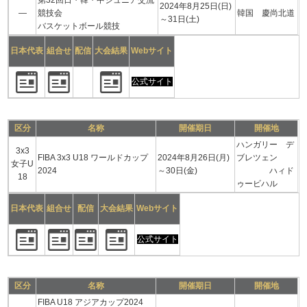
第32回日・韓・中ジュニア交流
2024年8月25日(日)
―
競技会
韓国 慶尚北道
～31日(土)
バスケットボール競技
日本代表
組合せ
配信
大会結果
Webサイト
公式サイト
区分
名称
開催期日
開催地
ハンガリー デ
3x3
FIBA 3x3 U18 ワールドカップ
2024年8月26日(月)
ブレツェン
女子U
2024
～30日(金)
ハィド
18
ゥービハル
日本代表
組合せ
配信
大会結果
Webサイト
公式サイト
区分
名称
開催期日
開催地
FIBA U18 アジアカップ2024