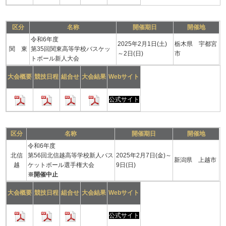
区分
名称
開催期日
開催地
令和6年度
2025年2月1日(土)
栃木県 宇都宮
関 東
第35回関東高等学校バスケッ
～2日(日)
市
トボール新人大会
大会概要
競技日程
組合せ
大会結果
Webサイト
公式サイト
区分
名称
開催期日
開催地
令和6年度
北信
第56回北信越高等学校新人バス
2025年2月7日(金)～
新潟県 上越市
越
ケットボール選手権大会
9日(日)
※開催中止
大会概要
競技日程
組合せ
大会結果
Webサイト
公式サイト