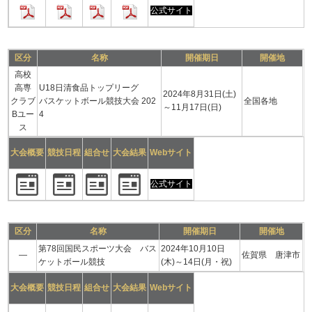
公式サイト
区分
名称
開催期日
開催地
高校
高専
U18日清食品トップリーグ
2024年8月31日(土)
クラブ
バスケットボール競技大会 202
全国各地
～11月17日(日)
Bユー
4
ス
大会概要
競技日程
組合せ
大会結果
Webサイト
公式サイト
区分
名称
開催期日
開催地
第78回国民スポーツ大会 バス
2024年10月10日
―
佐賀県 唐津市
ケットボール競技
(木)～14日(月・祝)
大会概要
競技日程
組合せ
大会結果
Webサイト