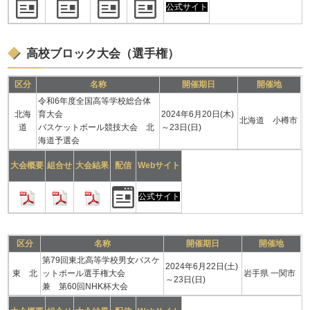
公式サイト
高校ブロック大会（選手権）
区分
名称
開催期日
開催地
令和6年度全国高等学校総合体
北海
育大会
2024年6月20日(木)
北海道 小樽市
道
バスケットボール競技大会 北
～23日(日)
海道予選会
大会概要
組合せ
大会結果
配信
Webサイト
公式サイト
区分
名称
開催期日
開催地
第79回東北高等学校男女バスケ
2024年6月22日(土)
東 北
ットボール選手権大会
岩手県 一関市
～23日(日)
兼 第60回NHK杯大会