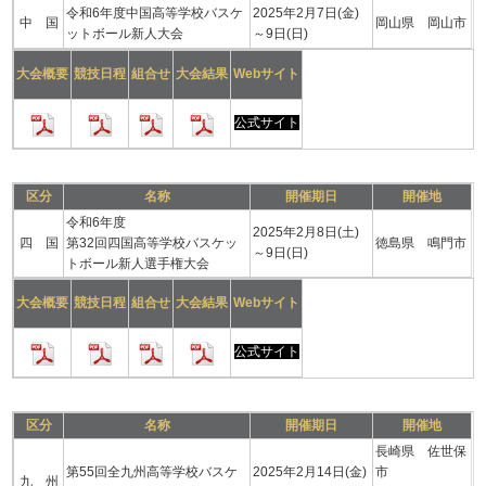
令和6年度中国高等学校バスケ
2025年2月7日(金)
中 国
岡山県 岡山市
ットボール新人大会
～9日(日)
大会概要
競技日程
組合せ
大会結果
Webサイト
公式サイト
区分
名称
開催期日
開催地
令和6年度
2025年2月8日(土)
四 国
第32回四国高等学校バスケッ
徳島県 鳴門市
～9日(日)
トボール新人選手権大会
大会概要
競技日程
組合せ
大会結果
Webサイト
公式サイト
区分
名称
開催期日
開催地
長崎県 佐世保
第55回全九州高等学校バスケ
2025年2月14日(金)
市
九 州