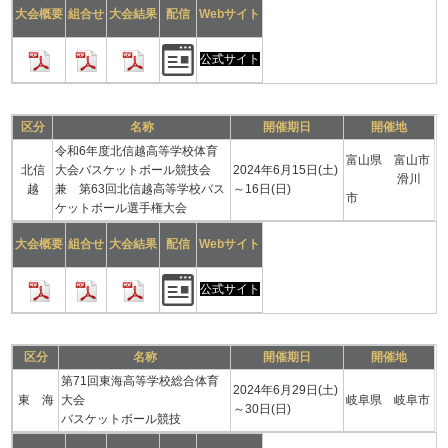
大会概要
組合せ
大会結果
配信
Webサイト
公式サイト
区分
名称
開催期日
開催地
令和6年度北信越高等学校体育
富山県 富山市
北信
大会バスケットボール競技会
2024年6月15日(土)
滑川
越
兼 第63回北信越高等学校バス
～16日(日)
市
ケットボール選手権大会
大会概要
組合せ
大会結果
配信
Webサイト
公式サイト
区分
名称
開催期日
開催地
第71回東海高等学校総合体育
2024年6月29日(土)
東 海
大会
岐阜県 岐阜市
～30日(日)
バスケットボール競技