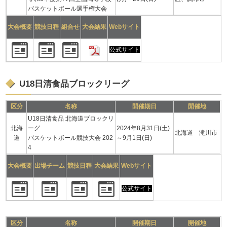
バスケットボール選手権大会
大会概要
競技日程
組合せ
大会結果
Webサイト
公式サイト
U18日清食品ブロックリーグ
区分
名称
開催期日
開催地
U18日清食品 北海道ブロックリ
北海
ーグ
2024年8月31日(土)
北海道 滝川市
道
バスケットボール競技大会 202
～9月1日(日)
4
大会概要
出場チーム
競技日程
大会結果
Webサイト
公式サイト
区分
名称
開催期日
開催地