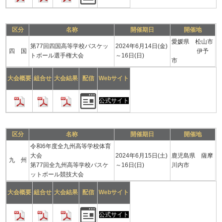
区分
名称
開催期日
開催地
愛媛県 松山市
第77回四国高等学校バスケッ
2024年6月14日(金)
四 国
伊予
トボール選手権大会
～16日(日)
市
大会概要
組合せ
大会結果
配信
Webサイト
公式サイト
区分
名称
開催期日
開催地
令和6年度全九州高等学校体育
大会
2024年6月15日(土)
鹿児島県 薩摩
九 州
第77回全九州高等学校バスケ
～16日(日)
川内市
ットボール競技大会
大会概要
組合せ
大会結果
配信
Webサイト
公式サイト