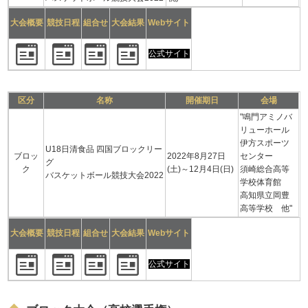
大会概要
競技日程
組合せ
大会結果
Webサイト
公式サイト
区分
名称
開催期日
会場
"鳴門アミノバ
リューホール
伊方スポーツ
U18日清食品 四国ブロックリー
ブロッ
2022年8月27日
センター
グ
ク
(土)～12月4日(日)
須崎総合高等
バスケットボール競技大会2022
学校体育館
高知県立岡豊
高等学校 他"
大会概要
競技日程
組合せ
大会結果
Webサイト
公式サイト