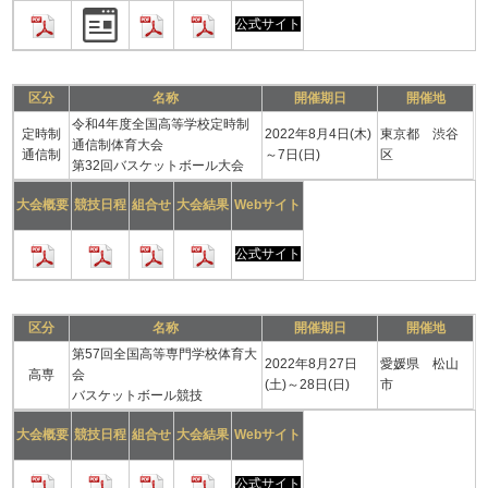
公式サイト
区分
名称
開催期日
開催地
令和4年度全国高等学校定時制
定時制
2022年8月4日(木)
東京都 渋谷
通信制体育大会
通信制
～7日(日)
区
第32回バスケットボール大会
大会概要
競技日程
組合せ
大会結果
Webサイト
公式サイト
区分
名称
開催期日
開催地
第57回全国高等専門学校体育大
2022年8月27日
愛媛県 松山
高専
会
(土)～28日(日)
市
バスケットボール競技
大会概要
競技日程
組合せ
大会結果
Webサイト
公式サイト