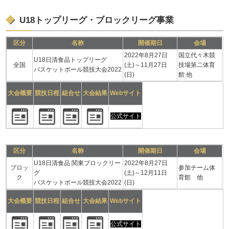
U18トップリーグ・ブロックリーグ事業
区分
名称
開催期日
会場
2022年8月27日
国立代々木競
U18日清食品トップリーグ
全国
(土)～11月27日
技場第二体育
バスケットボール競技大会2022
(日)
館 他
大会概要
競技日程
組合せ
大会結果
Webサイト
公式サイト
区分
名称
開催期日
会場
U18日清食品 関東ブロックリー
2022年8月27日
ブロッ
参加チーム体
グ
(土)～12月11日
ク
育館 他
バスケットボール競技大会2022
(日)
大会概要
競技日程
組合せ
大会結果
Webサイト
公式サイト