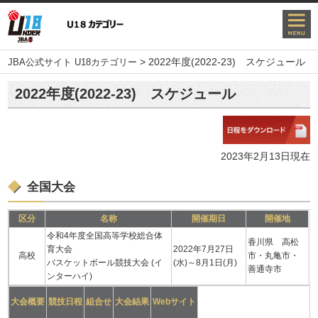
>
2022年度(2022-23) スケジュール
JBA公式サイト U18カテゴリー
2022年度(2022-23) スケジュール
2023年2⽉13⽇現在
全国大会
区分
名称
開催期日
開催地
令和4年度全国高等学校総合体
香川県 高松
育大会
2022年7月27日
高校
市・丸亀市・
バスケットボール競技大会 (イ
(水)～8月1日(月)
善通寺市
ンターハイ)
大会概要
競技日程
組合せ
大会結果
Webサイト