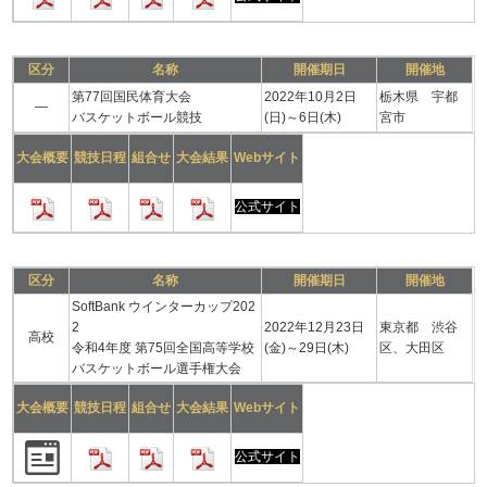
区分
名称
開催期日
開催地
第77回国民体育大会
2022年10月2日
栃木県 宇都
―
バスケットボール競技
(日)～6日(木)
宮市
大会概要
競技日程
組合せ
大会結果
Webサイト
公式サイト
区分
名称
開催期日
開催地
SoftBank ウインターカップ202
2
2022年12月23日
東京都 渋谷
高校
令和4年度 第75回全国高等学校
(金)～29日(木)
区、大田区
バスケットボール選手権大会
大会概要
競技日程
組合せ
大会結果
Webサイト
公式サイト