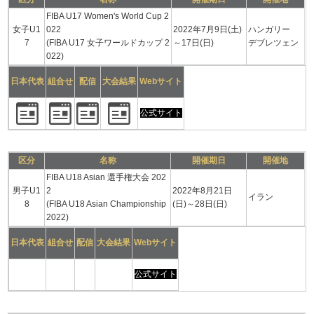
FIBA U17 Women's World Cup 2
女子U1
022
2022年7月9日(土)
ハンガリー
7
(FIBA U17 女子ワールドカップ 2
～17日(日)
デブレツェン
022)
日本代表
組合せ
配信
大会結果
Webサイト
公式サイト
区分
名称
開催期日
開催地
FIBA U18 Asian 選手権大会 202
男子U1
2
2022年8月21日
イラン
8
(FIBA U18 Asian Championship
(日)～28日(日)
2022)
日本代表
組合せ
配信
大会結果
Webサイト
公式サイト