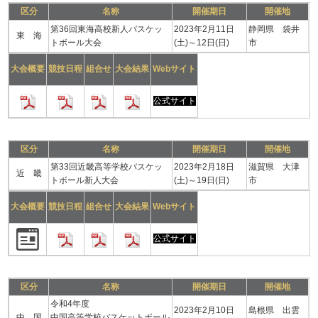
区分
名称
開催期日
開催地
第36回東海高校新人バスケッ
2023年2月11日
静岡県 袋井
東 海
トボール大会
(土)～12日(日)
市
大会概要
競技日程
組合せ
大会結果
Webサイト
公式サイト
区分
名称
開催期日
開催地
第33回近畿高等学校バスケッ
2023年2月18日
滋賀県 大津
近 畿
トボール新人大会
(土)～19日(日)
市
大会概要
競技日程
組合せ
大会結果
Webサイト
公式サイト
区分
名称
開催期日
開催地
令和4年度
2023年2月10日
島根県 出雲
中 国
中国高等学校バスケットボール