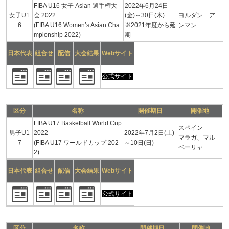
FIBA U16 女子 Asian 選手権大
2022年6月24日
女子U1
会 2022
(金)～30日(木)
ヨルダン ア
6
(FIBA U16 Women’s Asian Cha
※2021年度から延
ンマン
mpionship 2022)
期
日本代表
組合せ
配信
大会結果
Webサイト
公式サイト
区分
名称
開催期日
開催地
FIBA U17 Basketball World Cup
スペイン
男子U1
2022
2022年7月2日(土)
マラガ、マル
7
(FIBA U17 ワールドカップ 202
～10日(日)
ベーリャ
2)
日本代表
組合せ
配信
大会結果
Webサイト
公式サイト
区分
名称
開催期日
開催地