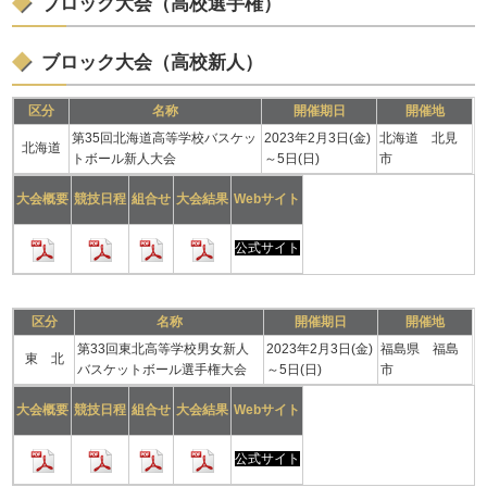
ブロック大会（高校選手権）
ブロック大会（高校新人）
区分
名称
開催期日
開催地
第35回北海道高等学校バスケッ
2023年2月3日(金)
北海道 北見
北海道
トボール新人大会
～5日(日)
市
大会概要
競技日程
組合せ
大会結果
Webサイト
公式サイト
区分
名称
開催期日
開催地
第33回東北高等学校男女新人
2023年2月3日(金)
福島県 福島
東 北
バスケットボール選手権大会
～5日(日)
市
大会概要
競技日程
組合せ
大会結果
Webサイト
公式サイト