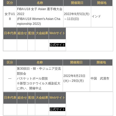
区分
名称
開催期日
開催地
FIBA U18 女子 Asian 選手権大会
女子U1
2022
2022年9月5日(月)
インド
8
(FIBA U18 Women's Asian Cha
～11日(日)
mpionship 2022)
日本代表
組合せ
配信
大会結果
Webサイト
公式サイト
区分
名称
開催期日
開催地
第30回日・韓・中ジュニア交流
競技会
2022年8月23日
―
バスケットボール競技
中国 武漢市
(火)～29日(月)
※新型コロナウイルス感染拡大
に伴い、開催中止
日本代表
組合せ
配信
大会結果
Webサイト
公式サイト