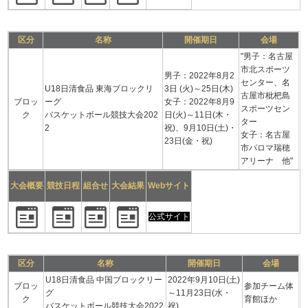
区分
名称
開催期日
会場
"男子：名古屋
市北スポーツ
男子：2022年8月2
センター、名
U18日清食品 東海ブロックリ
3日 (火)～25日(木)
古屋市枇杷島
ブロッ
ーグ
女子：2022年8月9
スポーツセン
ク
バスケットボール競技大会202
日(火)～11日(木・
ター
2
祝)、9月10日(土)・
女子：名古屋
23日(金・祝)
市パロマ瑞穂
アリーナ 他"
大会概要
競技日程
組合せ
大会結果
Webサイト
公式サイト
区分
名称
開催期日
会場
U18日清食品 中国ブロックリー
2022年9月10日(土)
ブロッ
参加チーム体
グ
～11月23日(水・
ク
育館ほか
バスケットボール競技大会2022
祝)