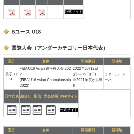
公式サイト
Bユース U18
国際⼤会（アンダーカテゴリー⽇本代表）
区分
名称
開催期日
開催地
FIBA U16 Asian 選手権大会 202
2022年6月12日
男子U1
2
(日)～19日(日)
カタール ド
6
(FIBA U16 Asian Championship
※2021年度から延
ーハ
2022)
期
日本代表
組合せ
配信
大会結果
Webサイト
公式サイト
区分
名称
開催期日
開催地