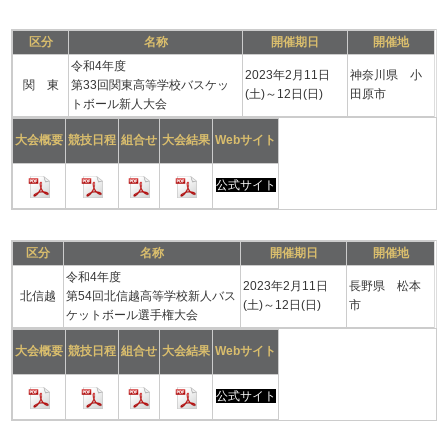
区分
名称
開催期日
開催地
令和4年度
2023年2月11日
神奈川県 小
関 東
第33回関東高等学校バスケッ
(土)～12日(日)
田原市
トボール新人大会
大会概要
競技日程
組合せ
大会結果
Webサイト
公式サイト
区分
名称
開催期日
開催地
令和4年度
2023年2月11日
長野県 松本
北信越
第54回北信越高等学校新人バス
(土)～12日(日)
市
ケットボール選手権大会
大会概要
競技日程
組合せ
大会結果
Webサイト
公式サイト