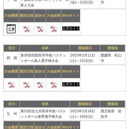
(金)～12日(日)
市
新人大会
大会概要
競技日程
組合せ
大会結果
Webサイト
公式サイト
区分
名称
開催期日
開催地
第30回四国高等学校バスケッ
2023年2月11日
愛媛県 松山
四 国
トボール新人選手権大会
(土)～12日(日)
市
大会概要
競技日程
組合せ
大会結果
Webサイト
公式サイト
区分
名称
開催期日
開催地
第53回全九州高等学校バスケ
2023年3月18日
鹿児島県 姶
九 州
ットボール春季選手権大会
(土)～19日(日)
良市
大会概要
競技日程
組合せ
大会結果
Webサイト