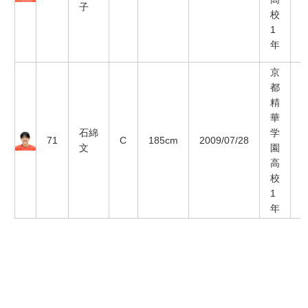
子
校
1
年
京
都
精
華
石綿
学
71
C
185cm
2009/07/28
文
園
高
校
1
年