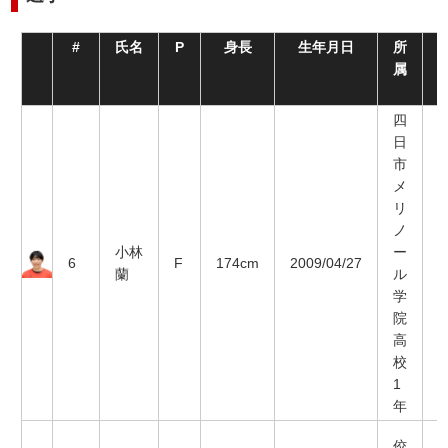
#
氏名
P
身長
生年月日
所
属
四
日
市
メ
リ
ノ
小林
ー
6
F
174cm
2009/04/27
蘭
ル
学
院
高
校
1
年
佼