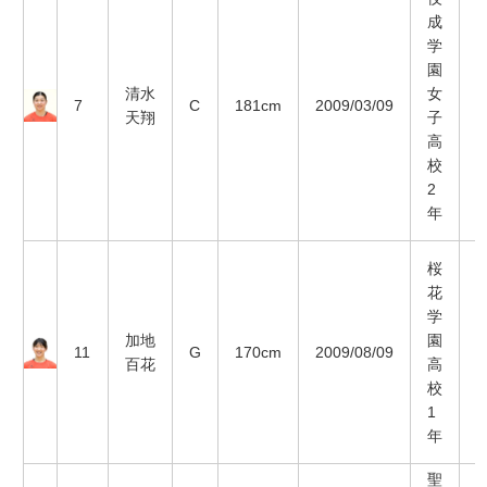
成
学
園
清水
女
7
C
181cm
2009/03/09
天翔
子
高
校
2
年
桜
花
学
加地
園
11
G
170cm
2009/08/09
百花
高
校
1
年
聖