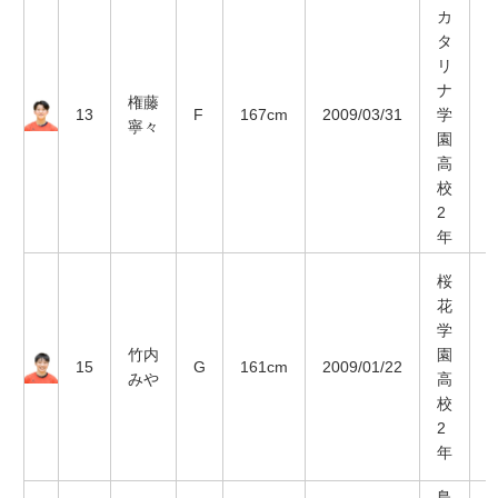
カ
タ
リ
ナ
権藤
13
F
167cm
2009/03/31
学
寧々
園
高
校
2
年
桜
花
学
竹内
園
15
G
161cm
2009/01/22
みや
高
校
2
年
鳥