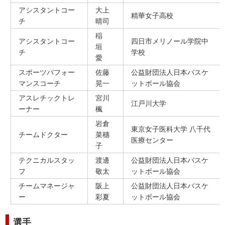
アシスタントコー
大上
精華女子高校
チ
晴司
稲
アシスタントコー
四日市メリノール学院中
垣
チ
学校
愛
スポーツパフォー
佐藤
公益財団法人日本バスケ
マンスコーチ
晃一
ットボール協会
アスレチックトレ
宮川
江戸川大学
ーナー
楓
岩倉
東京女子医科大学 八千代
チームドクター
菜穗
医療センター
子
テクニカルスタッ
渡邊
公益財団法人日本バスケ
フ
敬太
ットボール協会
チームマネージャ
阪上
公益財団法人日本バスケ
ー
彩夏
ットボール協会
選手