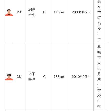
英
女
細澤
28
F
175cm
2009/01/25
学
幸生
院
高
校
2
年
札
幌
市
立
東
木下
月
38
C
178cm
2010/10/14
咲弥
寒
中
学
校
3
年