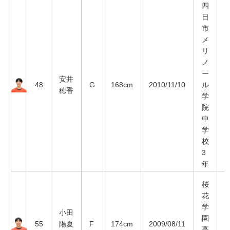
四
日
市
メ
リ
ノ
ー
安井
48
G
168cm
2010/11/10
ル
穂香
学
院
中
学
校
3
年
桜
花
学
小田
園
55
陽夏
F
174cm
2009/08/11
高