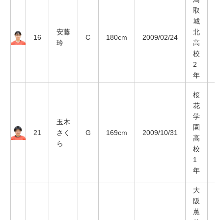
取
城
安藤
北
16
C
180cm
2009/02/24
玲
高
校
2
年
桜
花
学
玉木
園
21
さく
G
169cm
2009/10/31
高
ら
校
1
年
大
阪
薫