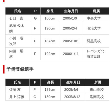
氏名
P
身長
生年月日
所属
石口 直
G
180cm
2005/1/9
中央大学
武藤 俊太
F
190cm
2005/2/4
明治大学
朗
小川 瑛
F
187cm
2005/10/1
羽黒高校
次郎
内藤 耀
レバンガ北
F
192cm
2006/1/11
悠
海道U18
予備登録選手
氏名
P
身長
生年月日
所属
佐藤 友
F
189cm
2005/4/6
東山高校
井上 涼雅
G
180cm
2005/8/12
洛南高校