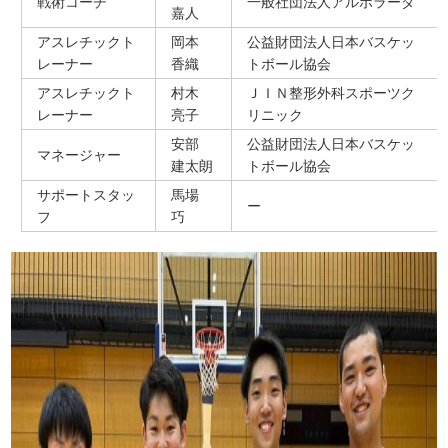
戦術コーチ
一般社団法人アルボラーダ
嘉人
アスレチックト
岡本
公益財団法人日本バスケッ
レーナー
香織
トボール協会
アスレチックト
村木
ＪＩＮ整形外科スポーツク
レーナー
亮子
リニック
安部
公益財団法人日本バスケッ
マネージャー
建太朗
トボール協会
サポートスタッ
馬場
ー
フ
巧