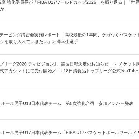
摩 強化委員長が「FIBA U17ワールドカップ2026」を振り返る｜「
か」
：テーピング講習会実施レポート「高校最後の1年間、ケガなくバスケッ
グを取り入れていきたい」細澤幸生選手
プリーグ2026 ディビジョン1」競技日程決定のお知らせ ～ チケット
INE公式アカウントにて受付開始／「U18日清食品トップリーグ公式YouTube
ットボール男子U18日本代表チーム 第5次強化合宿 参加メンバー発表
トボール男子U17日本代表チーム「FIBA U17バスケットボールワールド