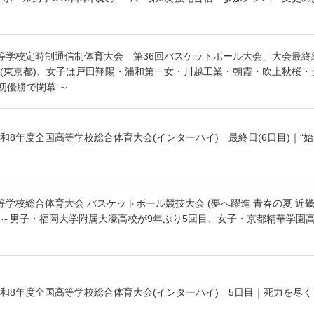
等学校定時制通信制体育大会 第36回バスケットボール大会」大会最終
(東京都)、女子は戸田翔陽・浦和第一女・川越工業・朝霞・吹上秋桜・
初優勝で閉幕 ～
和8年度全国高等学校総合体育大会(インターハイ) 最終日(6日目)｜“
学校総合体育大会 バスケットボール競技大会 (夢へ躍進 青春の夏 近畿総
～男子・福岡大学附属大濠高校が9年ぶり5回目、女子・京都精華学園高
和8年度全国高等学校総合体育大会(インターハイ) 5日目｜死力を尽