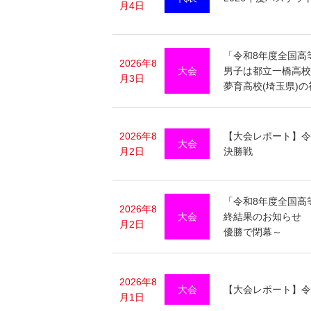
月4日
「令和8年度全国高
2026年8
大会
男子は都立一橋高校
月3日
夢育高校(埼玉県)の
2026年8
【大会レポート】令
大会
月2日
決勝戦
「令和8年度全国高等
2026年8
大会
終結果のお知らせ 
月2日
優勝で閉幕～
2026年8
大会
【大会レポート】令
月1日