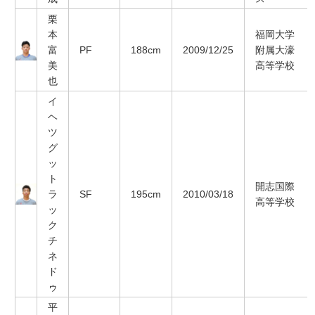
栗
本
福岡大学
富
PF
188cm
2009/12/25
附属大濠
美
高等学校
也
イ
ヘ
ツ
グ
ッ
ト
開志国際
ラ
SF
195cm
2010/03/18
高等学校
ッ
ク
チ
ネ
ド
ゥ
平