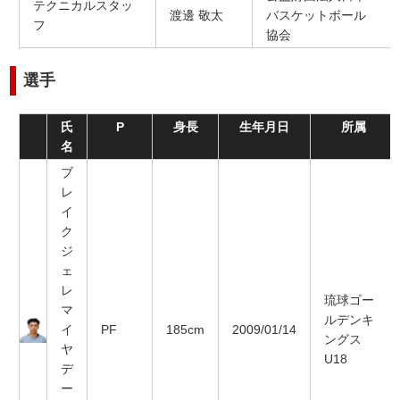
テクニカルスタッ
渡邊 敬太
バスケットボール
フ
協会
選手
氏
P
身長
生年月日
所属
名
ブ
レ
イ
ク
ジ
ェ
レ
琉球ゴー
マ
ルデンキ
イ
PF
185cm
2009/01/14
ングス
ヤ
U18
デ
ー