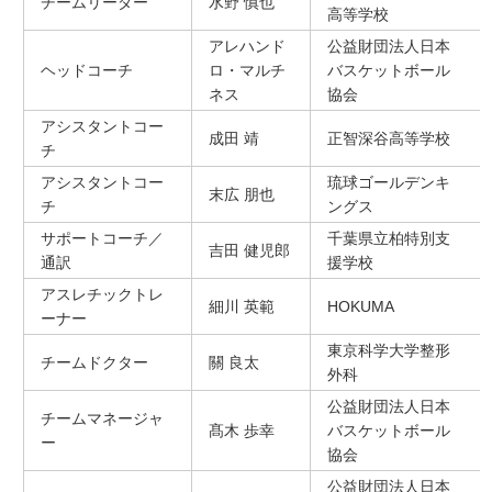
チームリーダー
水野 慎也
高等学校
アレハンド
公益財団法人日本
ヘッドコーチ
ロ・マルチ
バスケットボール
ネス
協会
アシスタントコー
成田 靖
正智深谷高等学校
チ
アシスタントコー
琉球ゴールデンキ
末広 朋也
チ
ングス
サポートコーチ／
千葉県立柏特別支
吉田 健児郎
通訳
援学校
アスレチックトレ
細川 英範
HOKUMA
ーナー
東京科学大学整形
チームドクター
關 良太
外科
公益財団法人日本
チームマネージャ
髙木 歩幸
バスケットボール
ー
協会
公益財団法人日本