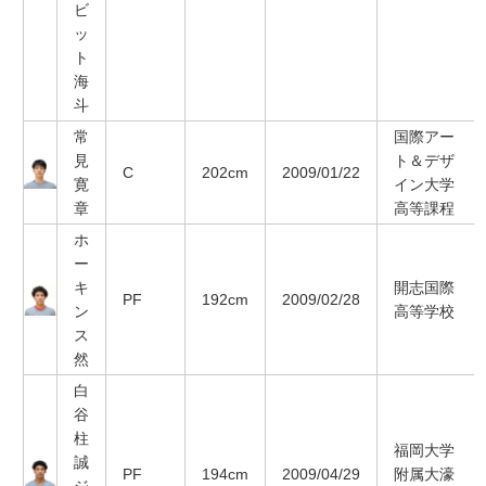
ビ
ッ
ト
海
斗
常
国際アー
見
ト＆デザ
C
202cm
2009/01/22
寛
イン大学
章
高等課程
ホ
ー
キ
開志国際
PF
192cm
2009/02/28
ン
高等学校
ス
然
白
谷
柱
福岡大学
誠
PF
194cm
2009/04/29
附属大濠