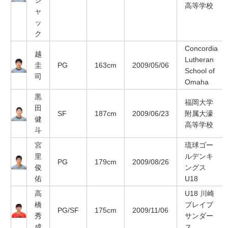
ジ
高等学校
ャ
ッ
ク
Concordia
越
Lutheran
圭
PG
163cm
2009/05/06
School of
司
Omaha
黒
福岡大学
田
SF
187cm
2009/06/23
附属大濠
健
高等学校
斗
宮
琉球ゴー
里
ルデンキ
PG
179cm
2009/08/26
俊
ングス
佑
U18
高
U18 川崎
橋
ブレイブ
PG/SF
175cm
2009/11/06
秀
サンダー
成
ス