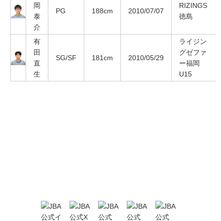
岡
RIZINGS
PG
188cm
2010/07/07
泰
徳島
介
有
ライジン
田
グゼファ
SG/SF
181cm
2010/05/29
直
ー福岡
生
U15