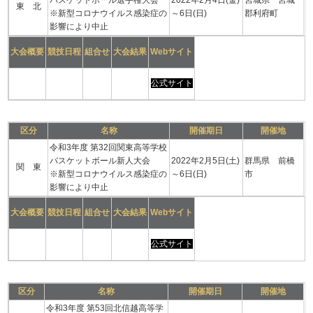
バスケットボール選手権大会
2022年2月4日(金)
宮城県 宮城
東 北
※新型コロナウイルス感染症の
～6日(日)
郡利府町
影響により中止
大会概要
競技日程
組合せ
大会結果
Webサイト
公式サイト
区分
名称
開催期日
開催地
令和3年度 第32回関東高等学校
バスケットボール新人大会
2022年2月5日(土)
群馬県 前橋
関 東
※新型コロナウイルス感染症の
～6日(日)
市
影響により中止
大会概要
競技日程
組合せ
大会結果
Webサイト
公式サイト
区分
名称
開催期日
開催地
令和3年度 第53回北信越高等学