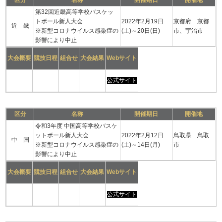
区分
名称
開催期日
開催地
第32回近畿高等学校バスケッ
トボール新人大会
2022年2月19日
京都府 京都
近 畿
※新型コロナウイルス感染症の
(土)～20日(日)
市、宇治市
影響により中止
大会概要
競技日程
組合せ
大会結果
Webサイト
公式サイト
区分
名称
開催期日
開催地
令和3年度 中国高等学校バスケ
ットボール新人大会
2022年2月12日
鳥取県 鳥取
中 国
※新型コロナウイルス感染症の
(土)～14日(月)
市
影響により中止
大会概要
競技日程
組合せ
大会結果
Webサイト
公式サイト