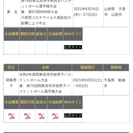
第76回東北高等学校男女バスケ
ットボール選手権大会
2021年6月24日
山形県 天童
東 北
兼 第57回NHK杯大会
(木)～27日(日)
市、山形市
※新型コロナウイルス感染症の
影響により中止
大会概要
競技日程
組合せ
大会結果
Webサイト
公式サイト
区分
名称
開催期日
開催地
令和3年度関東高等学校男子バス
関東男
ケットボール大会
2021年6月5日(土)
千葉県 船橋
子
兼 第75回関東高等学校男子バ
～6日(日)
市
スケットボール選手権大会
大会概要
競技日程
組合せ
大会結果
Webサイト
公式サイト