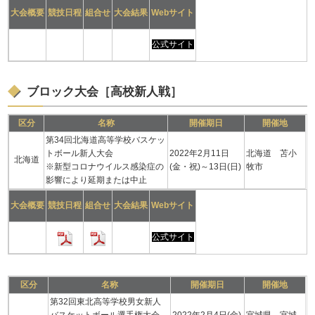
大会概要
競技日程
組合せ
大会結果
Webサイト
公式サイト
ブロック大会［高校新人戦］
区分
名称
開催期日
開催地
第34回北海道高等学校バスケッ
トボール新人大会
2022年2月11日
北海道 苫小
北海道
※新型コロナウイルス感染症の
(金・祝)～13日(日)
牧市
影響により延期または中止
大会概要
競技日程
組合せ
大会結果
Webサイト
公式サイト
区分
名称
開催期日
開催地
第32回東北高等学校男女新人