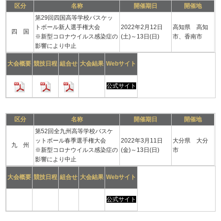
区分
名称
開催期日
開催地
第29回四国高等学校バスケッ
トボール新人選手権大会
2022年2月12日
高知県 高知
四 国
※新型コロナウイルス感染症の
(土)～13日(日)
市、香南市
影響により中止
大会概要
競技日程
組合せ
大会結果
Webサイト
公式サイト
区分
名称
開催期日
開催地
第52回全九州高等学校バスケ
ットボール春季選手権大会
2022年3月11日
大分県 大分
九 州
※新型コロナウイルス感染症の
(金)～13日(日)
市
影響により中止
大会概要
競技日程
組合せ
大会結果
Webサイト
公式サイト