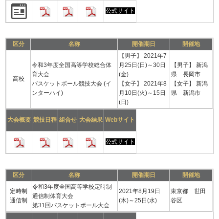
公式サイト
区分
名称
開催期日
開催地
【男子】 2021年7
令和3年度全国高等学校総合体
月25日(日)～30日
【男子】 新潟
育大会
(金)
県 長岡市
高校
バスケットボール競技大会 (イ
【女子】 2021年8
【女子】 新潟
ンターハイ)
月10日(火)～15日
県 新潟市
(日)
大会概要
競技日程
組合せ
大会結果
Webサイト
公式サイト
区分
名称
開催期日
開催地
令和3年度全国高等学校定時制
定時制
2021年8月19日
東京都 世田
通信制体育大会
通信制
(木)～25日(水)
谷区
第31回バスケットボール大会