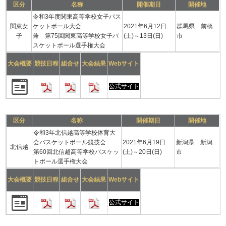
区分
名称
開催期日
開催地
令和3年度関東高等学校女子バス
関東女
ケットボール大会
2021年6月12日
群馬県 前橋
子
兼 第75回関東高等学校女子バ
(土)～13日(日)
市
スケットボール選手権大会
大会概要
競技日程
組合せ
大会結果
Webサイト
公式サイト
区分
名称
開催期日
開催地
令和3年北信越高等学校体育大
会バスケットボール競技会
2021年6月19日
新潟県 新潟
北信越
第60回北信越高等学校バスケッ
(土)～20日(日)
市
トボール選手権大会
大会概要
競技日程
組合せ
大会結果
Webサイト
公式サイト