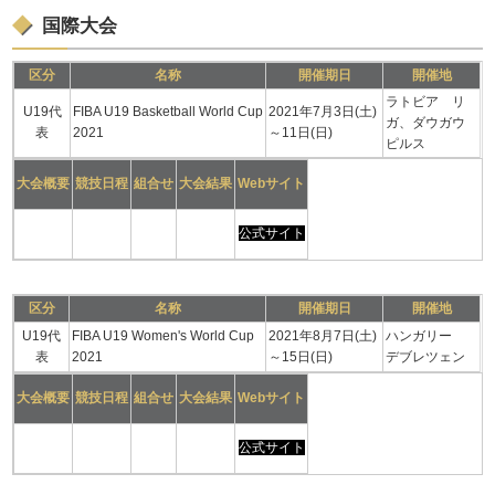
国際大会
区分
名称
開催期日
開催地
ラトビア リ
U19代
FIBA U19 Basketball World Cup
2021年7月3日(土)
ガ、ダウガウ
表
2021
～11日(日)
ピルス
大会概要
競技日程
組合せ
大会結果
Webサイト
公式サイト
区分
名称
開催期日
開催地
U19代
FIBA U19 Women's World Cup
2021年8月7日(土)
ハンガリー
表
2021
～15日(日)
デブレツェン
大会概要
競技日程
組合せ
大会結果
Webサイト
公式サイト