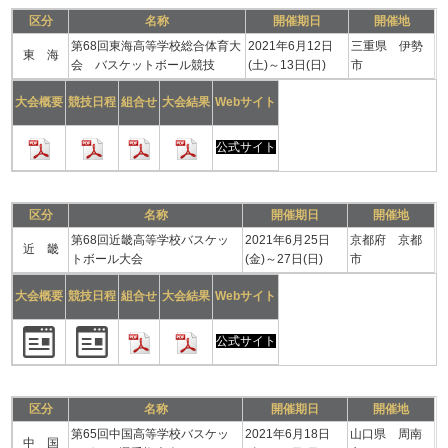
区分
名称
開催期日
開催地
第68回東海高等学校総合体育大
2021年6月12日
三重県 伊勢
東 海
会 バスケットボール競技
(土)～13日(日)
市
大会概要
競技日程
組合せ
大会結果
Webサイト
公式サイト
区分
名称
開催期日
開催地
第68回近畿高等学校バスケッ
2021年6月25日
京都府 京都
近 畿
トボール大会
(金)～27日(日)
市
大会概要
競技日程
組合せ
大会結果
Webサイト
公式サイト
区分
名称
開催期日
開催地
第65回中国高等学校バスケッ
2021年6月18日
山口県 周南
中 国