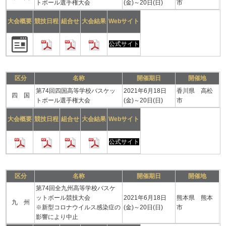
トボール選手権大会
(金)～20日(日)
市
大会概要
競技日程
組合せ
大会結果
Webサイト
公式サイト
区分
名称
開催期日
開催地
第74回四国高等学校バスケッ
2021年6月18日
香川県 高松
四 国
トボール選手権大会
(金)～20日(日)
市
大会概要
競技日程
組合せ
大会結果
Webサイト
公式サイト
区分
名称
開催期日
開催地
第74回全九州高等学校バスケ
ットボール競技大会
2021年6月18日
熊本県 熊本
九 州
※新型コロナウイルス感染症の
(金)～20日(日)
市
影響により中止