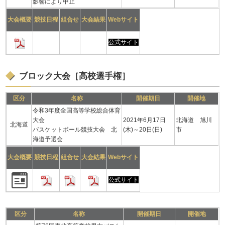
影響により中止
大会概要
競技日程
組合せ
大会結果
Webサイト
公式サイト
ブロック大会［高校選手権］
区分
名称
開催期日
開催地
令和3年度全国高等学校総合体育
大会
2021年6月17日
北海道 旭川
北海道
バスケットボール競技大会 北
(木)～20日(日)
市
海道予選会
大会概要
競技日程
組合せ
大会結果
Webサイト
公式サイト
区分
名称
開催期日
開催地