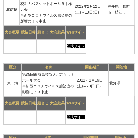
校新人バスケットボール選手権
2022年2月12日
福井県 越前
北信越
大会
(土)～13日(日)
市、鯖江市
※新型コロナウイルス感染症の
影響により中止
大会概要
競技日程
組合せ
大会結果
Webサイト
公式サイト
区分
名称
開催期日
開催地
第35回東海高校新人バスケット
ボール大会
2022年2月19日
東 海
愛知県
※新型コロナウイルス感染症の
(土)～20日(日)
影響により中止
大会概要
競技日程
組合せ
大会結果
Webサイト
公式サイト