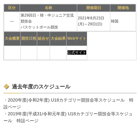
区分
名称
開催期日
開催地
第29回日・韓・中ジュニア交流
2021年8月23日
―
競技会
韓国
(月)～29日(日)
バスケットボール競技
大会概要
競技日程
組合せ
大会結果
Webサイト
公式サイト
過去年度のスケジュール
・2020年度(令和2年度) U18カテゴリー競技会等スケジュール 特
設ページ
・2019年度(平成31/令和元年度) U18カテゴリー競技会等スケジュ
ール 特設ページ