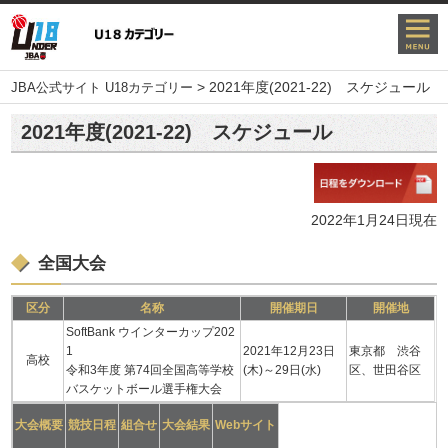
>
2021年度(2021-22) スケジュール
JBA公式サイト U18カテゴリー
2021年度(2021-22) スケジュール
2022年1⽉24⽇現在
全国大会
区分
名称
開催期日
開催地
SoftBank ウインターカップ202
1
2021年12月23日
東京都 渋谷
高校
令和3年度 第74回全国高等学校
(木)～29日(水)
区、世田谷区
バスケットボール選手権大会
大会概要
競技日程
組合せ
大会結果
Webサイト