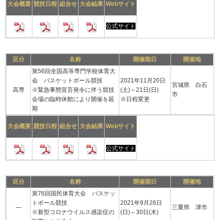
大会概要
競技日程
組合せ
大会結果
Webサイト
公式サイト
区分
名称
開催期日
開催地
第56回全国高等専門学校体育大
会 バスケットボール競技
2021年11月20日
宮城県 白石
高専
※緊急事態宣言発令に伴う競技
(土)～21日(日)
市
会場の臨時休館により開催を延
※日程変更
期
大会概要
競技日程
組合せ
大会結果
Webサイト
公式サイト
区分
名称
開催期日
開催地
第76回国民体育大会 バスケッ
トボール競技
2021年9月26日
―
三重県 津市
※新型コロナウイルス感染症の
(日)～30日(木)