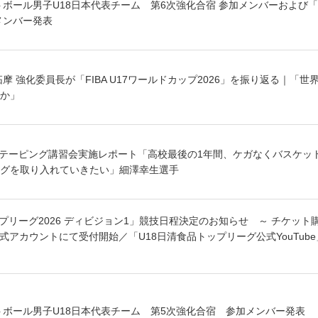
トボール男子U18日本代表チーム 第6次強化合宿 参加メンバーおよび「FI
メンバー発表
摩 強化委員長が「FIBA U17ワールドカップ2026」を振り返る｜「
か」
：テーピング講習会実施レポート「高校最後の1年間、ケガなくバスケッ
グを取り入れていきたい」細澤幸生選手
プリーグ2026 ディビジョン1」競技日程決定のお知らせ ～ チケット
INE公式アカウントにて受付開始／「U18日清食品トップリーグ公式YouTube
ットボール男子U18日本代表チーム 第5次強化合宿 参加メンバー発表