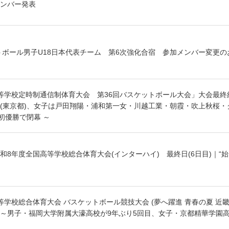
ンバー発表
ットボール男子U18日本代表チーム 第6次強化合宿 参加メンバー変更の
等学校定時制通信制体育大会 第36回バスケットボール大会」大会最終
(東京都)、女子は戸田翔陽・浦和第一女・川越工業・朝霞・吹上秋桜・
初優勝で閉幕 ～
和8年度全国高等学校総合体育大会(インターハイ) 最終日(6日目)｜“
学校総合体育大会 バスケットボール競技大会 (夢へ躍進 青春の夏 近畿総
～男子・福岡大学附属大濠高校が9年ぶり5回目、女子・京都精華学園高