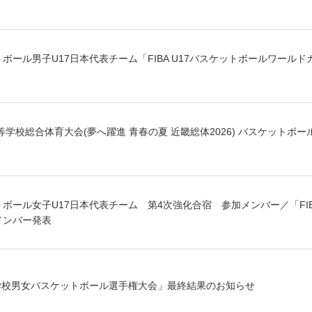
トボール男子U17日本代表チーム「FIBA U17バスケットボールワールド
等学校総合体育大会(夢へ躍進 青春の夏 近畿総体2026) バスケットボ
トボール女子U17日本代表チーム 第4次強化合宿 参加メンバー／「FIB
メンバー発表
学校男女バスケットボール選手権大会」最終結果のお知らせ