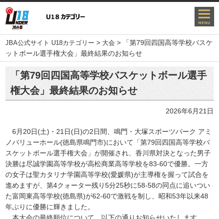
>
>
「第79回四国高等学校バスケ
JBA公式サイト U18カテゴリー
大会
ットボール選手権大会」最終結果のお知らせ
「第79回四国高等学校バスケットボール選手
権大会」最終結果のお知らせ
2026年6月21日
6月20日(土)・21日(日)の2日間、鳴門・大塚スポーツパーク アミ
ノバリューホール(徳島県鳴門市)において「第79回四国高等学校バ
スケットボール選手権大会」が開催され、香川県対決となった男子
決勝は尽誠学園高等学校が高松商業高等学校を83-60で優勝。一方
の女子は聖カタリナ学園高等学校(愛媛県)が主導権を握って試合を
進めますが、第4クォーター残り5分25秒に58-58の同点に追いつい
た富岡東高等学校(徳島県)が62-60で激戦を制し、昭和53年以来48
年ぶりに優勝に輝きました。
本大会の最終順位について、以下の通りお知らせいたします。