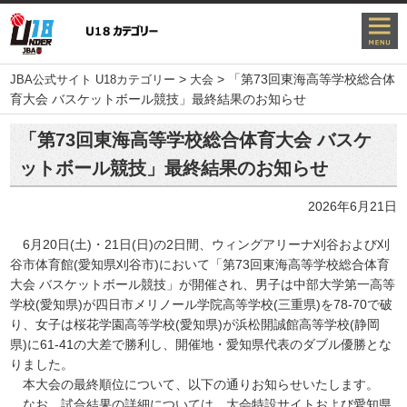
>
>
「第73回東海高等学校総合体
JBA公式サイト U18カテゴリー
大会
育大会 バスケットボール競技」最終結果のお知らせ
「第73回東海高等学校総合体育大会 バスケ
ットボール競技」最終結果のお知らせ
2026年6月21日
6月20日(土)・21日(日)の2日間、ウィングアリーナ刈谷および刈
谷市体育館(愛知県刈谷市)において「第73回東海高等学校総合体育
大会 バスケットボール競技」が開催され、男子は中部大学第一高等
学校(愛知県)が四日市メリノール学院高等学校(三重県)を78-70で破
り、女子は桜花学園高等学校(愛知県)が浜松開誠館高等学校(静岡
県)に61-41の大差で勝利し、開催地・愛知県代表のダブル優勝とな
りました。
本大会の最終順位について、以下の通りお知らせいたします。
なお、試合結果の詳細については、大会特設サイトおよび愛知県