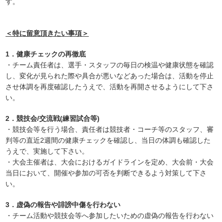
す。
＜特に留意頂きたい事項＞
1．健康チェックの再徹底
・チーム責任者は、選手・スタッフの毎日の検温や健康状態を確認
し、変化が見られた際や具合が悪いなどあった場合は、活動を停止
させ体調を再度確認したうえで、活動を再開させるようにして下さ
い。
2．競技会/交流戦(練習試合等)
・競技会等を行う場合、責任者は競技者・コーチ等のスタッフ、審
判等の直近2週間の健康チェックを確認し、当日の体調も確認した
うえで、実施して下さい。
・大会主催者は、大会におけるガイドラインを定め、大会前・大会
当日において、開催や参加の可否を判断できるよう対策して下さ
い。
3．虚偽の報告や誹謗中傷を行わない
・チーム活動や競技会等へ参加したいための虚偽の報告を行わない