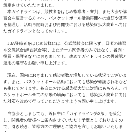
策定させていただきました。
本ガイドラインは、競技者をはじめ指導者・審判、また大会や講
習会を運営する方々へ、バスケットボール活動再開への道筋や基準
を整理し、活動再開時および再開後における感染症拡大防止へ向け
たガイドラインとなっております。
JBA登録者をはじめ皆様には、公式競技会に限らず、日頃の練習
や交流試合(練習試合等)、またチーム関係者のみではなく、審判・
役員・保護者などにおきましても、改めてガイドラインの再確認と
運用の遵守をお願い申し上げます。
現在、国内におきまして感染者数が増加している状況でございま
す。また、バスケットボール活動においても感染が確認されるなど
も生じております。各自における感染拡大防止対策はもちろん、バ
スケットボール全ての活動の場面においても、感染拡大防止に向け
た対応を改めて行っていただきますようお願い申し上げます。
当協会としましても、近日中に「ガイドライン第2版」を策定
し、関係者の皆様へご案内させていただく予定としておりますの
で、引き続き、皆様方のご理解とご協力を宜しくお願いいたしま