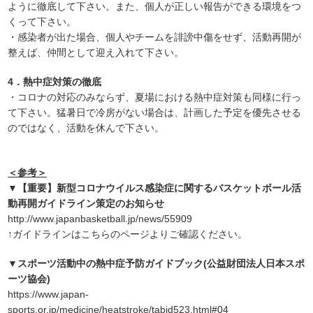
ように徹底して下さい。また、個人が正しい報告ができる環境をつ
くって下さい。
・感染者が出た場合、個人やチームを誹謗中傷をせず、活動再開が
整えば、仲間として迎え入れて下さい。
4．熱中症対策の徹底
・コロナの対応のみならず、夏場における熱中症対策も同様に行っ
て下さい。猛暑日で冷房がない場合は、計画した予定を優先させる
のではなく、活動を休んで下さい。
＜参考＞
▼
【重要】新型コロナウイルス感染症に関するバスケットボール活
動再開ガイドライン策定のお知らせ
http://www.japanbasketball.jp/news/55909
↑ガイドラインはこちらのページよりご確認ください。
▼
スポーツ活動中の熱中症予防ガイドブック(公益財団法人日本スポ
ーツ協会)
https://www.japan-
sports.or.jp/medicine/heatstroke/tabid523.html#04