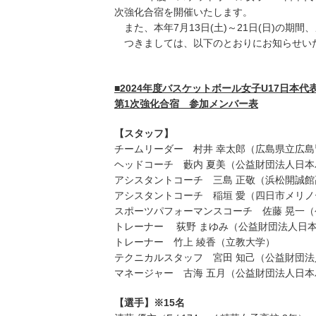
次強化合宿を開催いたします。
また、本年7月13日(土)～21日(日)の期間
つきましては、以下のとおりにお知らせい
■2024年度バスケットボール女子U17日本
第1次強化合宿 参加メンバー表
【スタッフ】
チームリーダー 村井 幸太郎（広島県立広島
ヘッドコーチ 藪内 夏美（公益財団法人日
アシスタントコーチ 三島 正敬（浜松開誠館
アシスタントコーチ 稲垣 愛（四日市メリ
スポーツパフォーマンスコーチ 佐藤 晃一
トレーナー 荻野 まゆみ（公益財団法人日
トレーナー 竹上 綾香（立教大学）
テクニカルスタッフ 宮田 知己（公益財団
マネージャー 古海 五月（公益財団法人日
【選手】※15名