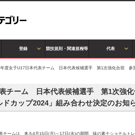
登録
競技規則・関連規程等
代表
24年度女子U17日本代表チーム 日本代表候補選手 第1次強化合宿 参加メ
日本代表チーム 日本代表候補選手 第1次強
ワールドカップ2024」組み合わせ決定のお知
表チームは、来る4月15日(月)～17日(水)の期間、味の素ナショナルト