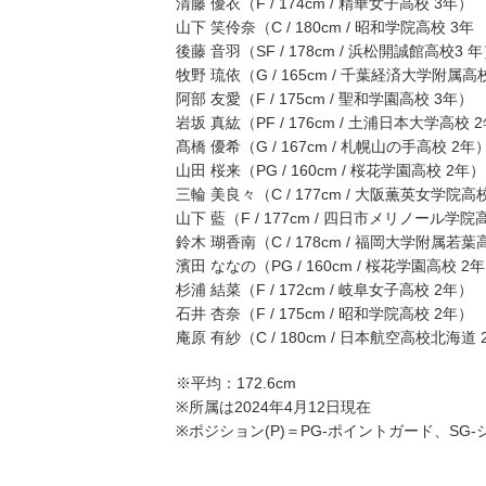
清藤 優衣（F / 174cm / 精華女子高校 3年）
山下 笑伶奈（C / 180cm / 昭和学院高校 3年
後藤 音羽（SF / 178cm / 浜松開誠館高校3 
牧野 琉依（G / 165cm / 千葉経済大学附属高
阿部 友愛（F / 175cm / 聖和学園高校 3年）
岩坂 真紘（PF / 176cm / 土浦日本大学高校 
髙橋 優希（G / 167cm / 札幌山の手高校 2年
山田 桜来（PG / 160cm / 桜花学園高校 2年）
三輪 美良々（C / 177cm / 大阪薫英女学院高
山下 藍（F / 177cm / 四日市メリノール学院
鈴木 瑚香南（C / 178cm / 福岡大学附属若葉
濱田 ななの（PG / 160cm / 桜花学園高校 2
杉浦 結菜（F / 172cm / 岐阜女子高校 2年）
石井 杏奈（F / 175cm / 昭和学院高校 2年）
庵原 有紗（C / 180cm / 日本航空高校北海道
※平均：172.6cm
※所属は2024年4月12日現在
※ポジション(P)＝PG-ポイントガード、SG