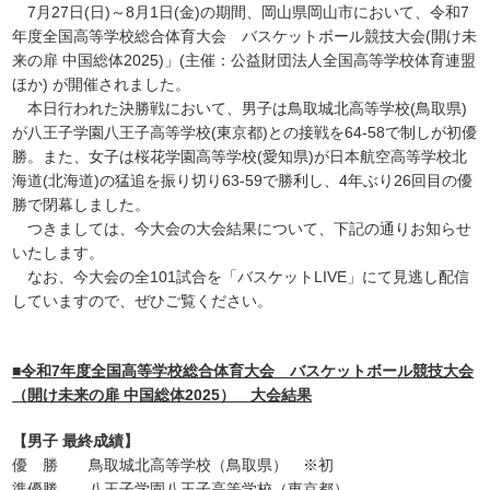
7月27日(日)～8月1日(金)の期間、岡山県岡山市において、
令和7
年度全国高等学校総合体育大会 バスケットボール競技大会(開け未
来の扉 中国総体2025)」(主催：公益財団法人全国高等学校体育連盟
ほか)
が開催されました。
本日行われた決勝戦において、男子は鳥取城北高等学校(鳥取県)
が八王子学園八王子高等学校(東京都)との接戦を64-58で制しが初優
勝。また、女子は桜花学園高等学校(愛知県)が日本航空高等学校北
海道(北海道)の猛追を振り切り63-59で勝利し、4年ぶり26回目の優
勝で閉幕しました。
つきましては、今大会の大会結果について、下記の通りお知らせ
いたします。
なお、今大会の全101試合を
「バスケットLIVE」
にて見逃し配信
していますので、ぜひご覧ください。
■令和7年度全国高等学校総合体育大会 バスケットボール競技大会
（開け未来の扉 中国総体2025） 大会結果
【男子 最終成績】
優 勝 鳥取城北高等学校（鳥取県） ※初
準優勝 八王子学園八王子高等学校（東京都）