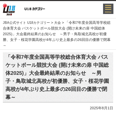
>
>
「令和7年度全国高等学校総
JBA公式サイト U18カテゴリー
大会
合体育大会 バスケットボール競技大会 (開け未来の扉 中国総体
2025)」大会最終結果のお知らせ ～男子・鳥取城北高校が初優
勝、女子・桜花学園高校が4年ぶり史上最多の26回目の優勝で閉幕
～
「令和7年度全国高等学校総合体育大会 バス
ケットボール競技大会 (開け未来の扉 中国総
体2025)」大会最終結果のお知らせ ～男
子・鳥取城北高校が初優勝、女子・桜花学園
高校が4年ぶり史上最多の26回目の優勝で閉
幕～
2025年8月1日