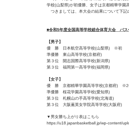
学校(山梨県)が初優勝、女子は京都精華学園
つきましては、本大会の結果について下記
■令和5年度全国高等学校総合体育大会 バ
【男子】
優 勝 日本航空高等学校(山梨県) ※初
準優勝 東山高等学校(京都府)
第３位 開志国際高等学校(新潟県)
第３位 福岡第一高等学校(福岡県)
【女子】
優 勝 京都精華学園高等学校(京都府) ※2
準優勝 桜花学園高等学校(愛知県)
第３位 札幌山の手高等学校(北海道)
第３位 大阪薫英女学院高等学校(大阪府)
▼男女勝ち上がり表はこちら
https://u18.japanbasketball.jp/wp-content/u