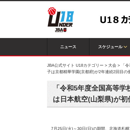
ニュース
スケジュール
JBA公式サイト U18カテゴリー
>
大会
>
「令
子は京都精華学園(京都府)が2年連続2回目の
「令和5年度全国高等学
は日本航空(山梨県)が
7月25日(火)～30日(日)の期間、北海