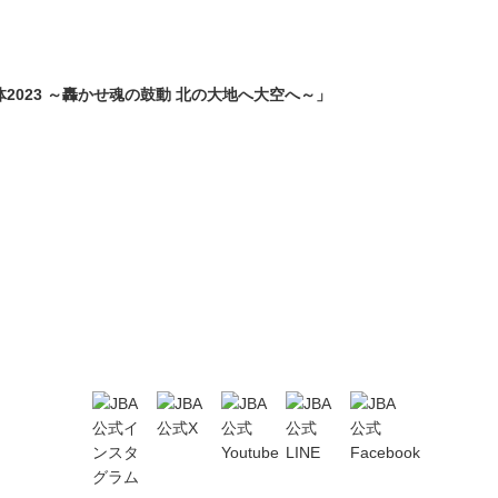
2023 ～轟かせ魂の鼓動 北の大地へ大空へ～」