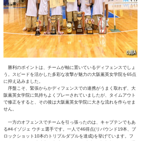
勝利のポイントは、チームが軸に置いているディフェンスでしょ
う。スピードを活かした多彩な攻撃が魅力の大阪薫英女学院を65点
に抑え込みました。
序盤こそ、緊張からかディフェンスでの連携がうまく取れず、大
阪薫英女学院に気持ちよくプレーされていましたが、タイムアウト
で修正をすると、その後は大阪薫英女学院に大きな流れを作らせま
せん。
一方のオフェンスでチームを引っ張ったのは、キャプテンでもあ
る#4イゾジェ ウチェ選手です。一人で46得点(リバウンド19本、ブ
ロックショット10本のトリプルダブルを達成)を挙げています。フ