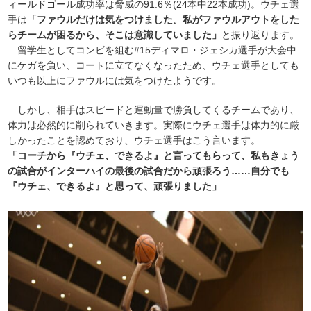
ィールドゴール成功率は脅威の91.6％(24本中22本成功)。ウチェ選
手は
「ファウルだけは気をつけました。私がファウルアウトをした
らチームが困るから、そこは意識していました」
と振り返ります。
留学生としてコンビを組む#15ディマロ・ジェシカ選手が大会中
にケガを負い、コートに立てなくなったため、ウチェ選手としても
いつも以上にファウルには気をつけたようです。
しかし、相手はスピードと運動量で勝負してくるチームであり、
体力は必然的に削られていきます。実際にウチェ選手は体力的に厳
しかったことを認めており、ウチェ選手はこう言います。
「コーチから『ウチェ、できるよ』と言ってもらって、私もきょう
の試合がインターハイの最後の試合だから頑張ろう……自分でも
『ウチェ、できるよ』と思って、頑張りました」