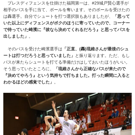
プレスディフェンスを仕掛けた福岡第一は、#29城戸賢心選手が
相手のパスを手に当て、ボールを奪います。そのボールを受けたの
は轟選手。自分でシュートを打つ選択肢もありましたが、
「思って
いた以上にディフェンスがボクのほうに寄っていたので、コーナー
で待っていた崎濱に『彼なら決めてくれるだろう』と思ってパスを
出しました」
。
そのパスを受けた崎濱選手は
「正直、(轟)琉維さんが最後のシュ
ートは打つだろうと思っていました」
と振り返ります。ただ、もし
パスが来たらシュートを打てる準備だけはしておいたほうがいい。
そう思っていたところに、
「琉維さんから正確なパスが来たので
『決めてやろう』という気持ちで打ちました。打った瞬間に入ると
わかるほどの感覚でした」
。