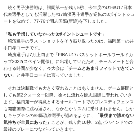
続く男子決勝戦は、福岡第一が残り5秒、今年度のU16/U17日本
代表選手としても活躍した#17崎濱秀斗選手が逆転の3ポイントシュ
ートを沈めて、77-76で開志国際(新潟)を下しました。
「私も予想していなかった3ポイントシュートです」
崎濱選手のラストショットをそう振り返ったのは、福岡第一の井
手口孝コーチです。
崎濱選手は7月上旬まで「FIBA U17バスケットボールワールドカ
ップ2022(スペイン開催)」に出場していたため、チームメートと合
わせる時間が少なく、今大会は
「チームとあまりフィットできてい
ない」
と井手口コーチは言っていました。
それは決勝戦でも大きく変わることはありません。ゲーム展開と
しても第2クォーター以降、徐々に流れを開志国際に奪われていき
ます。福岡第一が得意とするオールコートでのプレスディフェンス
も開志国際に跳ね返され、なかなかリズムに乗りきれません。しか
しキャプテンの#8轟琉維選手が認めるように、
「最後まで諦めない
気持ちが全員にあった」
ことが、残り約10秒、2点ビハインドでの
最後のプレーにつながっていきます。