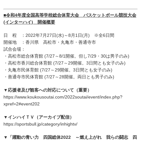
■令和4年度全国高等学校総合体育大会 バスケットボール競技大会
(インターハイ) 開催概要
日 程 ：2022年7月27日(水)～8月1日(月) ※全6日間
開催地 ：香川県 高松市・丸亀市・善通寺市
試合会場：
・高松市総合体育館 (7/27～8/1開催。但し7/29・30は男子のみ)
・高松市香川総合体育館 (7/27～29開催。3日間とも女子のみ)
・丸亀市民体育館 (7/27～29開催。3日間とも女子のみ)
・善通寺市民体育館 (7/27～28開催。両日とも男子のみ)
▼応援者及び観客への対応について（重要）
https://www.koukousoutai.com/2022soutai/event/index.php?
xpref=2#event202
▼インハイＴＶ（アーカイブ配信）
https://sportsbull.jp/category/inhightv/
▼「躍動の青い力 四国総体2022 ～燃え上がれ 我らの闘志 四