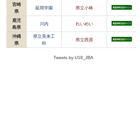
宮崎
延岡学園
県立小林
県
鹿児
川内
れいめい
島県
沖縄
県立美来工
県立西原
県
科
Tweets by U18_JBA