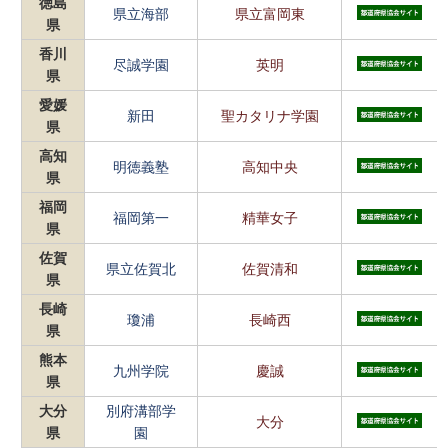
徳島
県立海部
県立富岡東
県
香川
尽誠学園
英明
県
愛媛
新田
聖カタリナ学園
県
高知
明徳義塾
高知中央
県
福岡
福岡第一
精華女子
県
佐賀
県立佐賀北
佐賀清和
県
長崎
瓊浦
長崎西
県
熊本
九州学院
慶誠
県
大分
別府溝部学
大分
県
園