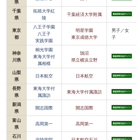
県
千葉
拓殖大学紅
千葉経済大学附属
県
陵
八王子学園
東京
明星学園
男子
／
女
八王子
都
東京成徳大学
子
実践学園
桐光学園
神奈
鵠沼
東海大学付
川県
県立横浜立野
属相模
山梨
日本航空
日本航空
県
長野
東海大学付
東海大学付属諏訪
県
属諏訪
新潟
開志国際
開志国際
県
富山
高岡第一
高岡第一
県
石川
北陸学院
日本航空石川