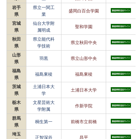
岩手
県立一関工
盛岡白百合学園
県
業
宮城
仙台大学附
聖和学園
県
属明成
秋田
県立能代科
県立秋田中央
県
学技術
山形
羽黒
県立山形中央
県
福島
福島東稜
福島東稜
県
茨城
土浦日本大
土浦日本大学
県
学
栃木
文星芸術大
作新学院
県
学附属
群馬
桐生第一
前橋市立前橋
県
埼玉
正智深谷
昌平