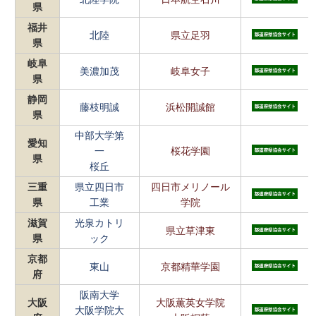
県
福井
北陸
県立足羽
県
岐阜
美濃加茂
岐阜女子
県
静岡
藤枝明誠
浜松開誠館
県
中部大学第
愛知
一
桜花学園
県
桜丘
三重
県立四日市
四日市メリノール
県
工業
学院
滋賀
光泉カトリ
県立草津東
県
ック
京都
東山
京都精華学園
府
阪南大学
大阪
大阪薫英女学院
⼤阪学院⼤