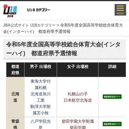
>
令和5年度全国高等学校総合体育大
JBA公式サイト U18カテゴリー
会(インターハイ) 都道府県予選情報
令和5年度全国高等学校総合体育大会(インタ
ーハイ) 都道府県予選情報
都道
男子 出場校
女子 出場校
詳細
府県
東海大学付
属札幌
北海
北海道旭川
札幌山の手
道
工業
日本航空北海道
駒澤大学附
属苫小牧
青森
八戸学院光
柴田学園大学附属
県
星
柴田学園