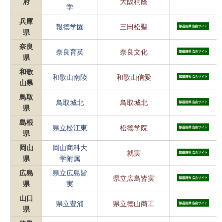
府
大阪桐蔭
学
兵庫
報徳学園
三田松聖
県
奈良
奈良育英
奈良文化
県
和歌
和歌山南陵
和歌山信愛
山県
鳥取
鳥取城北
鳥取城北
県
島根
県立松江東
松徳学院
県
岡山
岡山商科大
就実
県
学附属
広島
県立広島皆
県立広島皆実
県
実
山口
県立豊浦
県立徳山商工
県