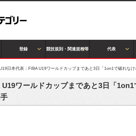
登録
競技規則・関連規程等
代表
U19日本代表：FIBA U19ワールドカップまであと3日「1on1で破
BA U19ワールドカップまであと3日「1o
選手