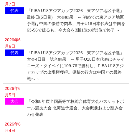
月7日
代表
「FIBA U18アジアカップ2026 東アジア地区予選」
最終日(5日目) 大会結果 ～ 初めての東アジア地区
予選は中国の優勝で閉幕。男子U18日本代表は中国を
63-56で破るも、今大会を3勝1敗の第3位で終了 ～
2026年6
月6日
代表
「FIBA U18アジアカップ2026 東アジア地区予選」
大会4日目 試合結果 ～ 男子U18日本代表はチャイ
ニーズ・タイペイに109-76で勝利し、FIBA U18アジ
アカップの出場権獲得。優勝の行方は中国との最終
戦へ ～
2026年6
月5日
大会
「令和8年度全国高等学校総合体育大会バスケットボ
ール競技大会 北海道予選会」大会概要および組み合
わせ発表
2026年6
月4日