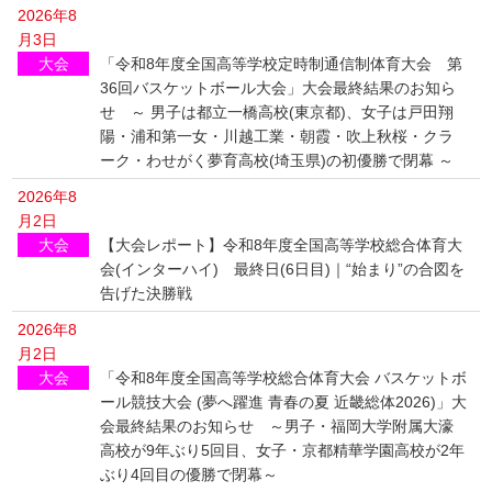
2026年8
月3日
大会
「令和8年度全国高等学校定時制通信制体育大会 第
36回バスケットボール大会」大会最終結果のお知ら
せ ～ 男子は都立一橋高校(東京都)、女子は戸田翔
陽・浦和第一女・川越工業・朝霞・吹上秋桜・クラ
ーク・わせがく夢育高校(埼玉県)の初優勝で閉幕 ～
2026年8
月2日
大会
【大会レポート】令和8年度全国高等学校総合体育大
会(インターハイ) 最終日(6日目)｜“始まり”の合図を
告げた決勝戦
2026年8
月2日
大会
「令和8年度全国高等学校総合体育大会 バスケットボ
ール競技大会 (夢へ躍進 青春の夏 近畿総体2026)」大
会最終結果のお知らせ ～男子・福岡大学附属大濠
高校が9年ぶり5回目、女子・京都精華学園高校が2年
ぶり4回目の優勝で閉幕～