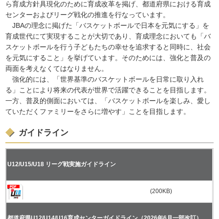
ら育成方針具現化のために育成改革を掲げ、都道府県における育成
センターおよびリーグ戦化の推進を行なっています。
JBAの理念に掲げた「バスケットボールで日本を元気にする」を
育成世代にて実現することが大切であり、育成理念においても「バ
スケットボールを行う子どもたちの幸せを追求すると同時に、社会
を元気にすること」を挙げています。そのためには、強化と普及の
両面を考えなくてはなりません。
強化的には、「世界基準のバスケットボールを日常に取り入れ
る」ことにより将来の代表が世界で活躍できることを目指します。
一方、普及的側面においては、「バスケットボールを楽しみ、愛し
ていただくファミリーをさらに増やす」ことを目指します。
ガイドライン
U12/U15/U18 リーグ戦実施ガイドライン
(200KB)
都道府県U12/U14/U16育成センターガイドライン（2026年6月一部改訂）