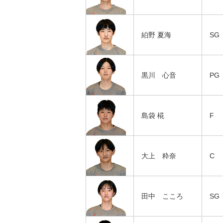
絈野 夏海
SG
黒川 心音
PG
島袋 椛
F
大上 粋奈
C
田中 こころ
SG