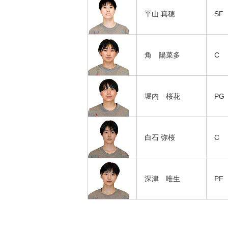
平山 真穂
SF
角 陽菜多
C
堀内 桜花
PG
白石 弥桜
C
深津 唯生
PF