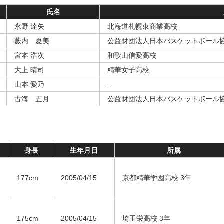
氏名
永野 達矢
北海道札幌東商業高校
藪内 夏美
公益財団法人日本バスケットボール
宮本 浩次
和歌山信愛高校
大上 晴司
精華女子高校
山本 愛乃
–
古海 五月
公益財団法人日本バスケットボール
身長
生年月日
所属
177cm
2005/04/15
京都精華学園高校 3年
175cm
2005/04/15
埼玉栄高校 3年