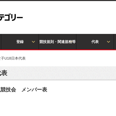
登録
競技規則・関連規程等
代表
 女子U18日本代表
代表
流競技会 メンバー表