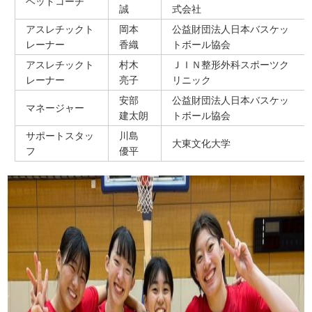
ヘッドコーチ
誠
式会社
アスレチックト
岡本
公益財団法人日本バスケッ
レーナー
香織
トボール協会
アスレチックト
村木
ＪＩＮ整形外科スポーツク
レーナー
亮子
リニック
安部
公益財団法人日本バスケッ
マネージャー
建太朗
トボール協会
サポートスタッ
川島
大東文化大学
フ
優平