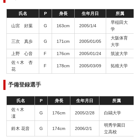
氏名
P
身長
生年月日
所属
早稲田大
山宮 好葉
G
163cm
2005/1/4
学
大阪体育
三次 真歩
G
171cm
2005/01/05
大学
上野 心音
F
176cm
2005/01/24
筑波大学
佐々木 杏
F
178cm
2005/03/09
拓殖大学
花
予備登録選手
氏名
P
身長
生年月日
所属
佐々木
G
176cm
2005/2/28
白鷗大学
凜
明秀学園日
鈴木 花音
G
174cm
2006/2/1
立高校